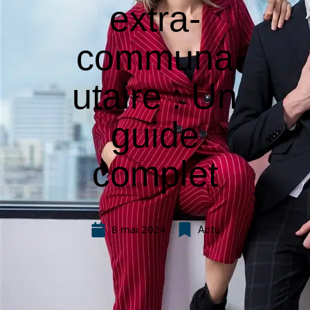
extra-
communa
utaire : Un
guide
complet
8 mai 2024
Actu