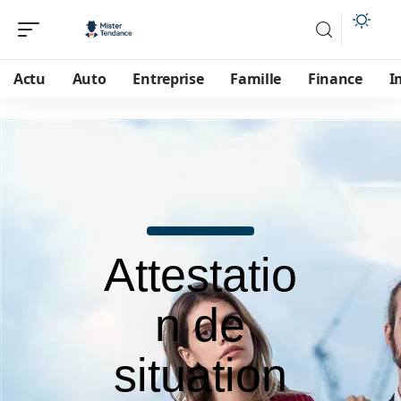
Actu
Auto
Entreprise
Famille
Finance
I
Attestatio
n de
situation