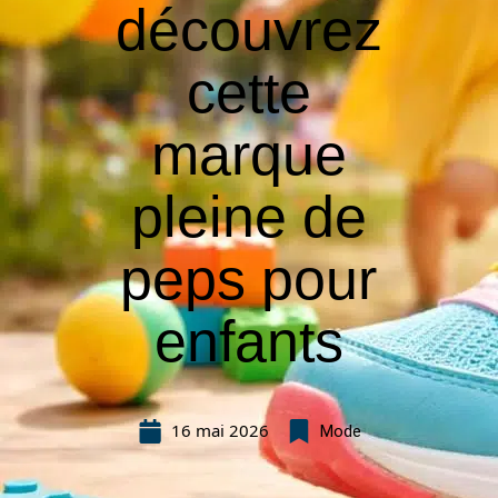
découvrez
cette
marque
pleine de
peps pour
enfants
16 mai 2026
Mode