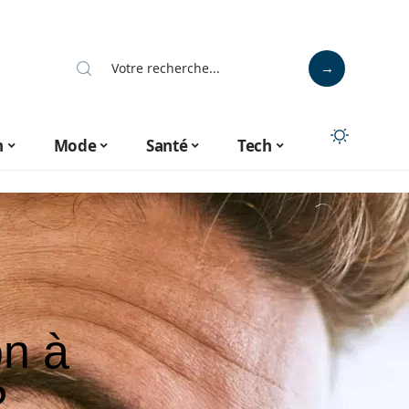
n
Mode
Santé
Tech
on à
?