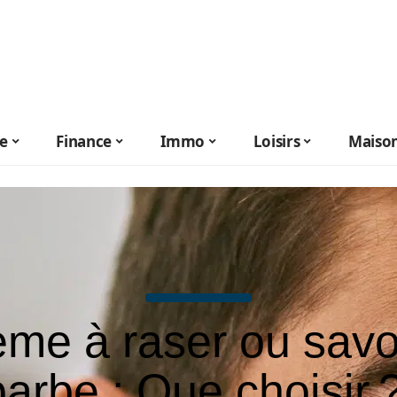
le
Finance
Immo
Loisirs
Maiso
me à raser ou sav
barbe : Que choisir 