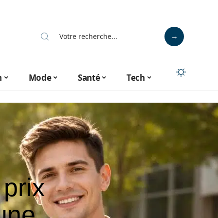
n
Mode
Santé
Tech
 prix
eune