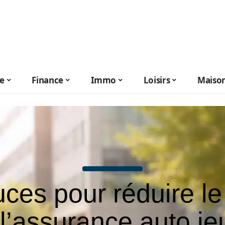
le
Finance
Immo
Loisirs
Maiso
ces pour réduire le
l’assurance auto j