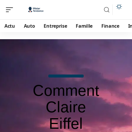
Actu
Auto
Entreprise
Famille
Finance
I
Comment
Claire
Eiffel