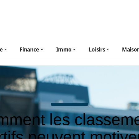
le
Finance
Immo
Loisirs
Maiso
ment les classem
tifs peuvent motive