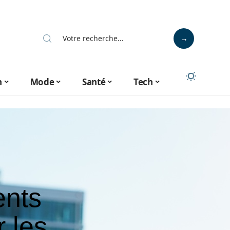
n
Mode
Santé
Tech
ents
r les