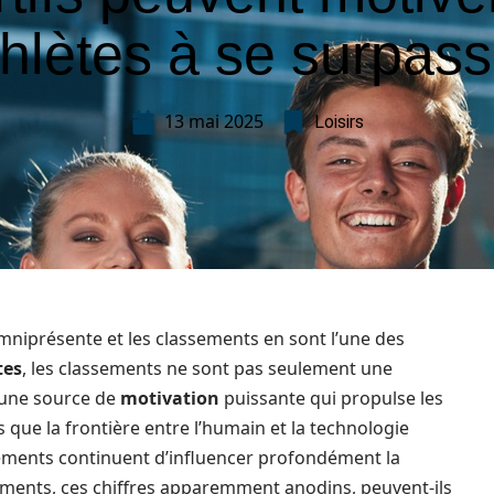
thlètes à se surpass
13 mai 2025
Loisirs
omniprésente et les classements en sont l’une des
tes
, les classements ne sont pas seulement une
t une source de
motivation
puissante qui propulse les
rs que la frontière entre l’humain et la technologie
sements continuent d’influencer profondément la
ments, ces chiffres apparemment anodins, peuvent-ils