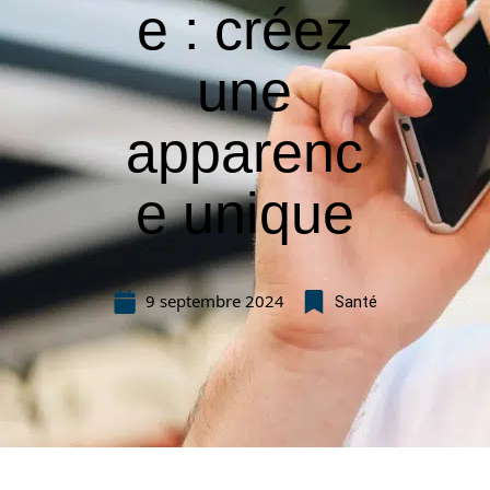
e : créez
une
apparenc
e unique
9 septembre 2024
Santé