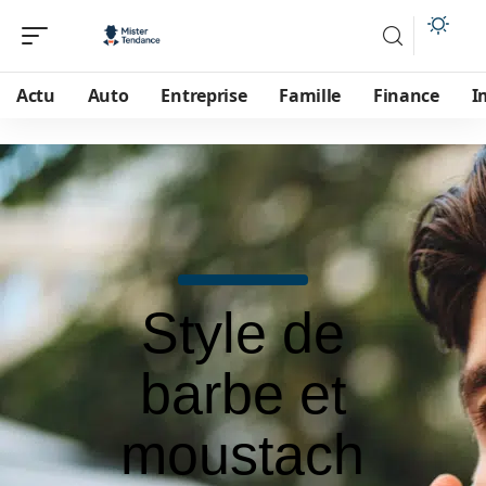
Actu
Auto
Entreprise
Famille
Finance
I
Style de
barbe et
moustach