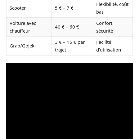
Flexibilité, coût
Scooter
5 € – 7 €
bas
Voiture avec
Confort,
40 € – 60 €
chauffeur
sécurité
3 € – 15 € par
Facilité
Grab/GoJek
trajet
d’utilisation