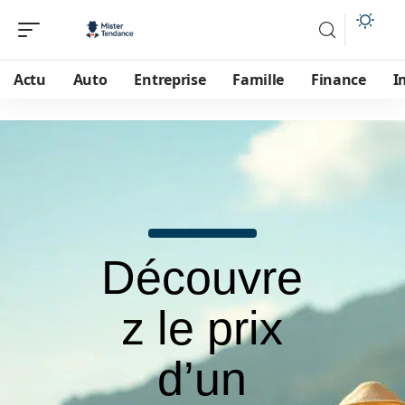
Actu
Auto
Entreprise
Famille
Finance
I
Découvre
z le prix
d’un