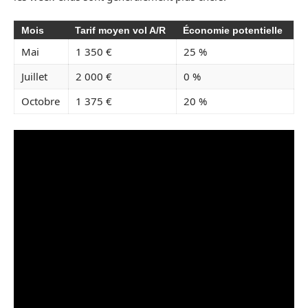
Mois
Tarif moyen vol A/R
Économie potentielle
Mai
1 350 €
25 %
Juillet
2 000 €
0 %
Octobre
1 375 €
20 %