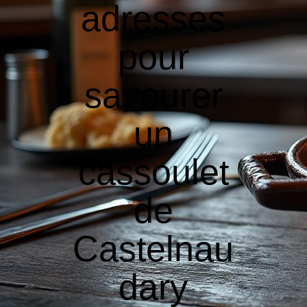
adresses
pour
savourer
un
cassoulet
de
Castelnau
dary