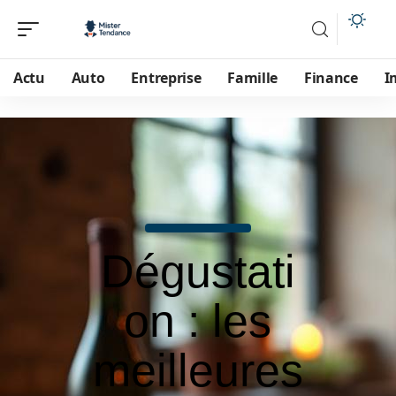
Actu
Auto
Entreprise
Famille
Finance
I
Dégustati
on : les
meilleures