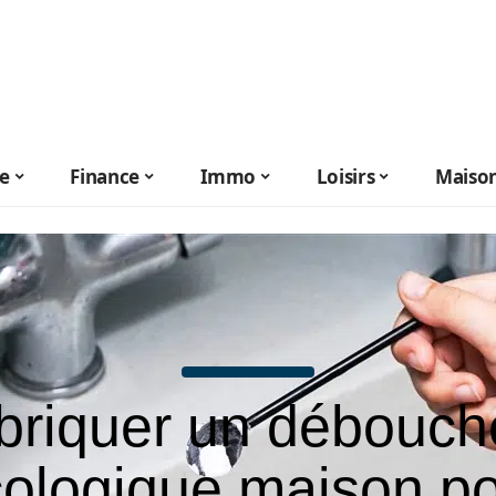
le
Finance
Immo
Loisirs
Maiso
briquer un débouch
ologique maison p