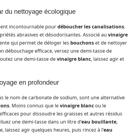
tar du nettoyage écologique
ient incontournable pour
déboucher les canalisations
.
priétés abrasives et désodorisantes. Associé au
vinaigre
scente qui permet de déloger les
bouchons
et de nettoyer
un débouchage efficace, versez une demi-tasse de
ajoutez une demi-tasse de
vinaigre blanc
, laissez agir et
toyage en profondeur
s le nom de carbonate de sodium, sont une alternative
ions
. Moins connus que le
vinaigre blanc
ou le
s efficaces pour dissoudre les graisses et autres résidus
diluez une demi-tasse dans un litre d’
eau bouillante
,
, laissez agir quelques heures, puis rincez à l’
eau