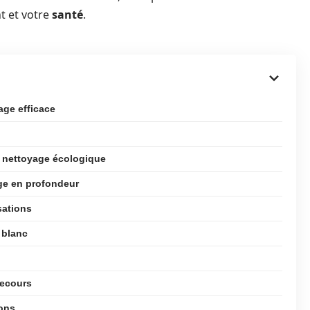
t et votre
santé
.
age efficace
u nettoyage écologique
ge en profondeur
sations
 blanc
secours
hons