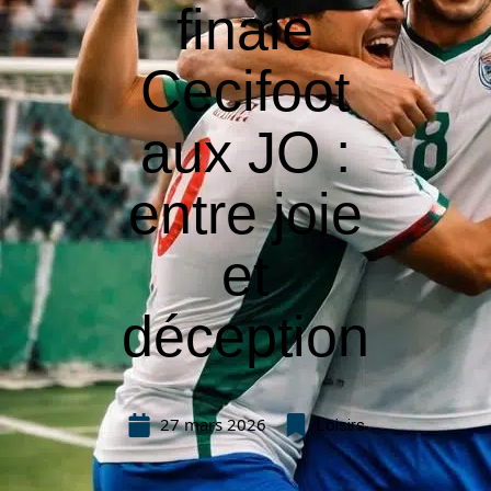
finale
Cecifoot
aux JO :
entre joie
et
déception
27 mars 2026
Loisirs