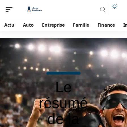
Actu
Auto
Entreprise
Famille
Finance
I
Le
résumé
de la