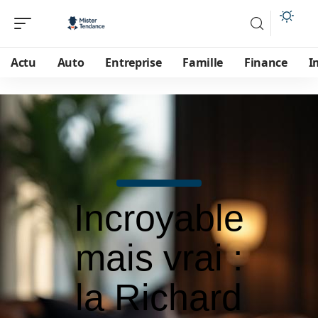
Actu
Auto
Entreprise
Famille
Finance
I
Incroyable
mais vrai :
la Richard