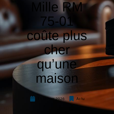
Mille RM
75-01
coûte plus
cher
qu’une
maison
11 février 2026
Actu