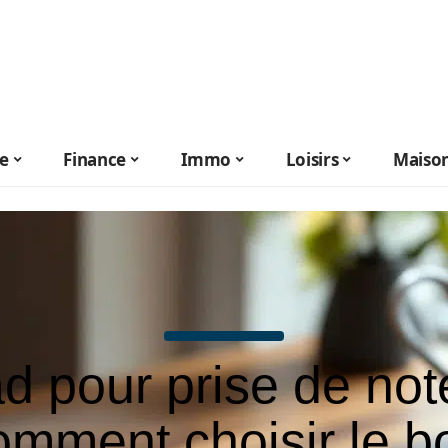
le
Finance
Immo
Loisirs
Maiso
d pour prise de not
omment choisir le b