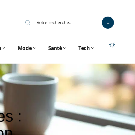
n
Mode
Santé
Tech
es :
on