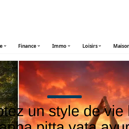
le
Finance
Immo
Loisirs
Maiso
tez un style de vie
kapha pitta vata ayu