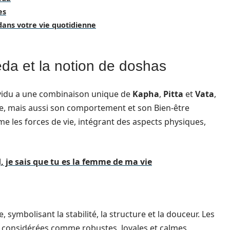
es
dans votre vie quotidienne
da et la notion de doshas
ividu a une combinaison unique de
Kapha
,
Pitta
et
Vata
,
e, mais aussi son comportement et son Bien-être
e les forces de vie, intégrant des aspects physiques,
 je sais que tu es la femme de ma vie
re, symbolisant la stabilité, la structure et la douceur. Les
considérées comme robustes, loyales et calmes.