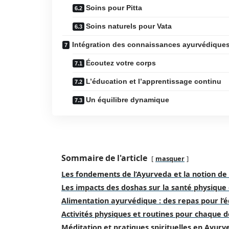
Soins pour Pitta
Soins naturels pour Vata
Intégration des connaissances ayurvédiques
Écoutez votre corps
L’éducation et l’apprentissage continu
Un équilibre dynamique
Sommaire de l'article
masquer
Les fondements de l’Ayurveda et la notion de
Les impacts des doshas sur la santé physique
Alimentation ayurvédique : des repas pour l’é
Activités physiques et routines pour chaque 
Méditation et pratiques spirituelles en Ayurv