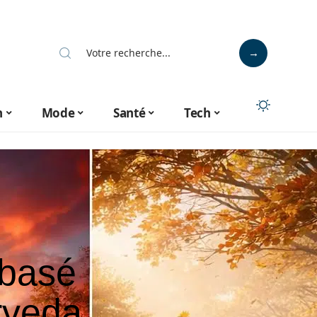
n
Mode
Santé
Tech
 basé
rveda