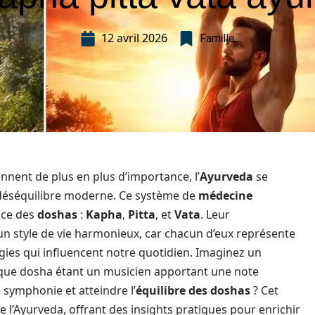
12 avril 2026
Famille
nnent de plus en plus d’importance, l’
Ayurveda
se
déséquilibre moderne. Ce système de
médecine
nce des
doshas
:
Kapha
,
Pitta
, et
Vata
. Leur
n style de vie harmonieux, car chacun d’eux représente
ies qui influencent notre quotidien. Imaginez un
aque dosha étant un musicien apportant une note
 symphonie et atteindre l’
équilibre des doshas
? Cet
de l’Ayurveda, offrant des insights pratiques pour enrichir