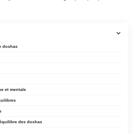
de doshas
ue et mentale
uilibres
s
’équilibre des doshas