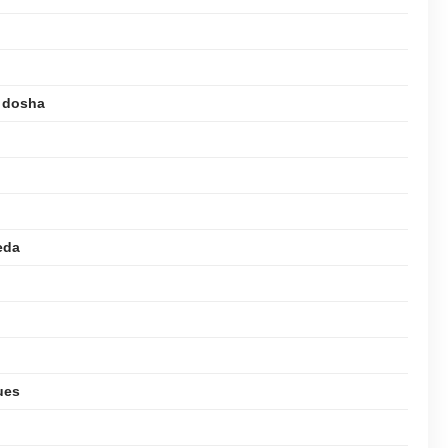
e dosha
eda
ues