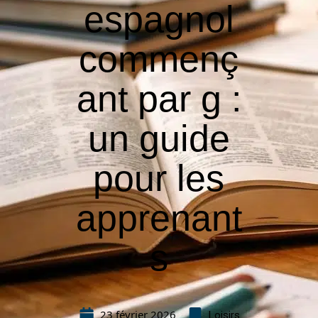
espagnol
commenç
ant par g :
un guide
pour les
apprenant
s
23 février 2026
Loisirs