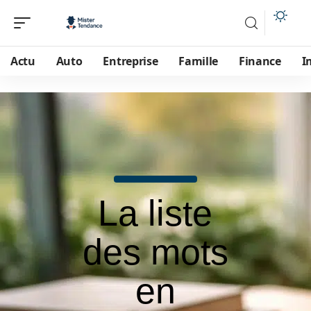
Actu
Auto
Entreprise
Famille
Finance
I
La liste
des mots
en