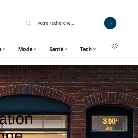
n
Mode
Santé
Tech
ation
igne