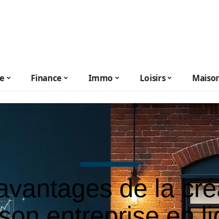
le
Finance
Immo
Loisirs
Maiso
avantages de la cré
son entreprise en l