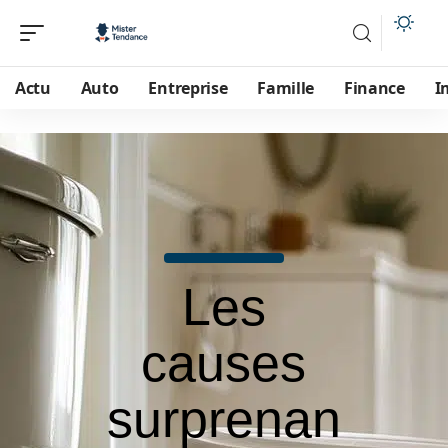
Actu
Auto
Entreprise
Famille
Finance
I
Les
causes
surprenan