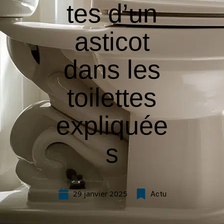
tes d’un
asticot
dans les
toilettes
expliquée
s
29 janvier 2025
Actu