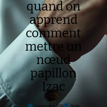
quand on
apprend
comment
mettre un
nœud
papillon
Izac
4 septembre 2025
Mode