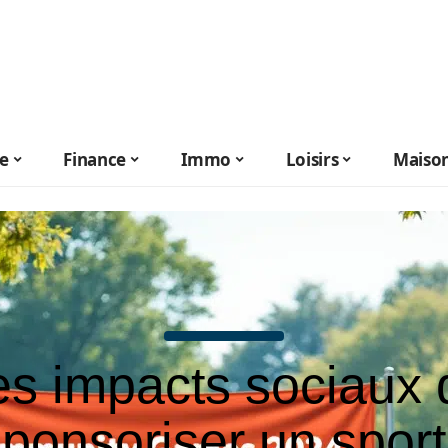
le
Finance
Immo
Loisirs
Maiso
es impacts sociaux 
ponsoriser un sport