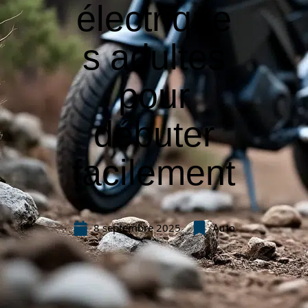
électrique
s adultes
pour
débuter
facilement
8 septembre 2025
Auto