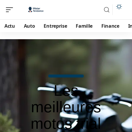
Actu
Auto
Entreprise
Famille
Finance
I
Les
meilleures
motos trial