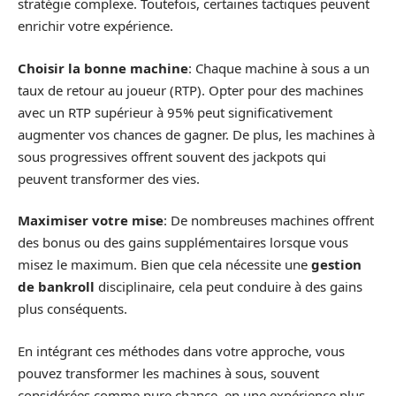
stratégie complexe. Toutefois, certaines tactiques peuvent
enrichir votre expérience.
Choisir la bonne machine
: Chaque machine à sous a un
taux de retour au joueur (RTP). Opter pour des machines
avec un RTP supérieur à 95% peut significativement
augmenter vos chances de gagner. De plus, les machines à
sous progressives offrent souvent des jackpots qui
peuvent transformer des vies.
Maximiser votre mise
: De nombreuses machines offrent
des bonus ou des gains supplémentaires lorsque vous
misez le maximum. Bien que cela nécessite une
gestion
de bankroll
disciplinaire, cela peut conduire à des gains
plus conséquents.
En intégrant ces méthodes dans votre approche, vous
pouvez transformer les machines à sous, souvent
considérées comme pure chance, en une expérience plus