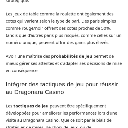
stratégique.
Les jeux de table comme la roulette ont également des
cotes qui varient selon le type de pari. Des paris simples
comme rouge/noir offrent des cotes proches de 50%,
tandis que d’autres paris plus risqués, comme celles sur un
numéro unique, peuvent offrir des gains plus élevés.
Avoir une maîtrise des
probabilités de jeu
permet de
mieux gérer ses attentes et d’adapter ses décisions de mise
en conséquence.
Intégrer des tactiques de jeu pour réussir
au Dragonara Casino
Les
tactiques de jeu
peuvent être spécifiquement
développées pour améliorer les performances lors d’une
visite au Dragonara Casino. Que ce soit par le biais de
stratégies de mises, de choix de jeux, ou de