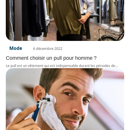
Mode
6 décembre 2022
Comment choisir un pull pour homme ?
Le pull est un vêtement qui est indispensable durant les périodes de
…