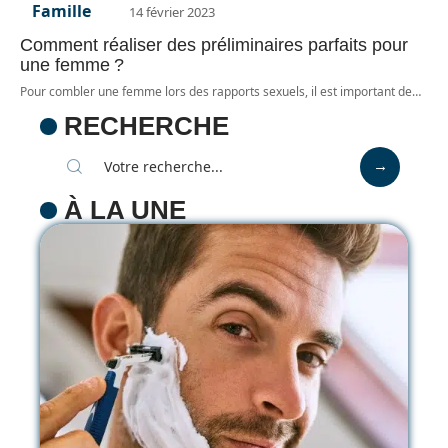
Famille
14 février 2023
Comment réaliser des préliminaires parfaits pour
une femme ?
Pour combler une femme lors des rapports sexuels, il est important de
…
RECHERCHE
À LA UNE