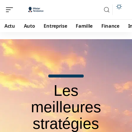
Actu
Auto
Entreprise
Famille
Finance
I
Les
meilleures
stratégies