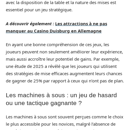
avec la disposition de la table et la nature des mises est
essentiel pour un jeu stratégique.
A découvrir également :
Les attractions à ne pas
manquer au Casino Duisburg en Allemagne
En ayant une bonne compréhension de ces jeux, les
joueurs peuvent non seulement améliorer leur expérience,
mais aussi accroître leur potentiel de gains. Par exemple,
une étude de 2025 a révélé que les joueurs qui utilisent
des stratégies de mise efficaces augmentent leurs chances
de gagner de 25% par rapport à ceux qui n’ont pas de plan.
Les machines à sous : un jeu de hasard
ou une tactique gagnante ?
Les machines à sous sont souvent perçues comme le choix
le plus accessible pour les novices, malgré l’absence de