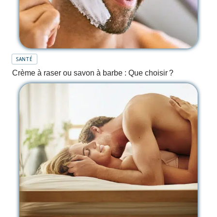
SANTÉ
Crème à raser ou savon à barbe : Que choisir ?