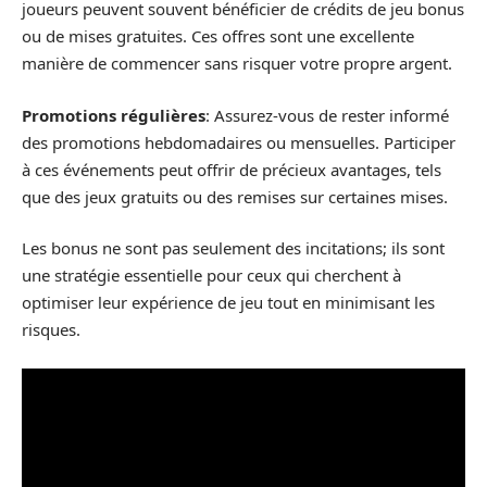
joueurs peuvent souvent bénéficier de crédits de jeu bonus
ou de mises gratuites. Ces offres sont une excellente
manière de commencer sans risquer votre propre argent.
Promotions régulières
: Assurez-vous de rester informé
des promotions hebdomadaires ou mensuelles. Participer
à ces événements peut offrir de précieux avantages, tels
que des jeux gratuits ou des remises sur certaines mises.
Les bonus ne sont pas seulement des incitations; ils sont
une stratégie essentielle pour ceux qui cherchent à
optimiser leur expérience de jeu tout en minimisant les
risques.