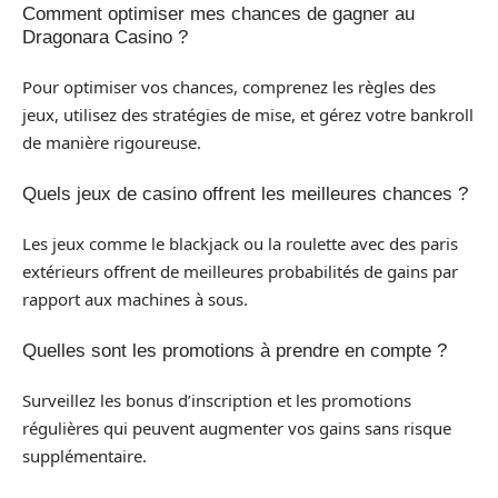
Comment optimiser mes chances de gagner au
Dragonara Casino ?
Pour optimiser vos chances, comprenez les règles des
jeux, utilisez des stratégies de mise, et gérez votre bankroll
de manière rigoureuse.
Quels jeux de casino offrent les meilleures chances ?
Les jeux comme le blackjack ou la roulette avec des paris
extérieurs offrent de meilleures probabilités de gains par
rapport aux machines à sous.
Quelles sont les promotions à prendre en compte ?
Surveillez les bonus d’inscription et les promotions
régulières qui peuvent augmenter vos gains sans risque
supplémentaire.