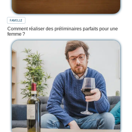
FAMILLE
Comment réaliser des préliminaires parfaits pour une
femme ?