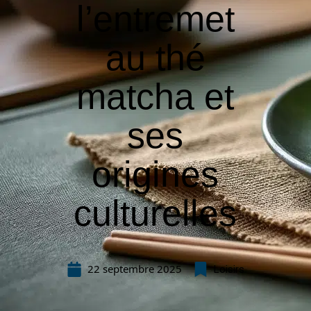
l’entremet
au thé
matcha et
ses
origines
culturelles
22 septembre 2025
Loisirs