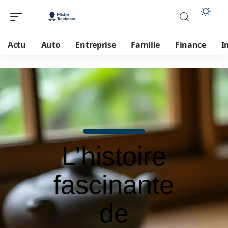
Actu
Auto
Entreprise
Famille
Finance
I
L’histoire
fascinante
de