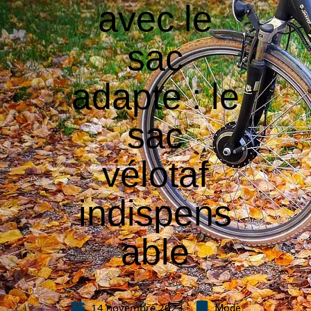
avec le
sac
adapte : le
sac
vélotaf
indispens
able
14 novembre 2023
Mode