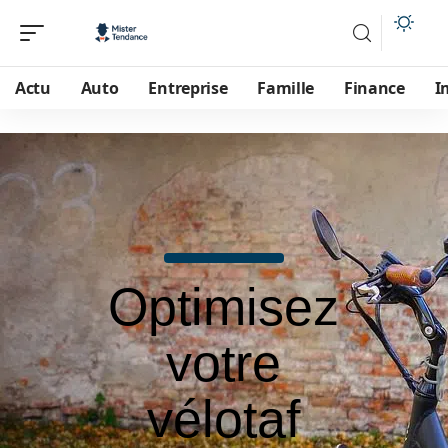
Actu
Auto
Entreprise
Famille
Finance
I
Optimisez
votre
vélotaf