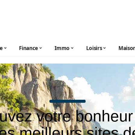
le
Finance
Immo
Loisirs
Maiso
uvez votre bonheur
les meilleurs sites d