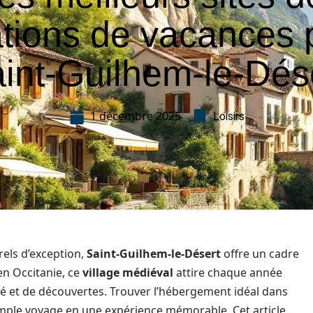
ations de vacances 
int-Guilhem-le-Dés
1 décembre 2025
Loisirs
rels d’exception,
Saint-Guilhem-le-Désert
offre un cadre
 en Occitanie, ce
village médiéval
attire chaque année
ité et de découvertes. Trouver l’hébergement idéal dans
mple voyage en une expérience mémorable. Cet article