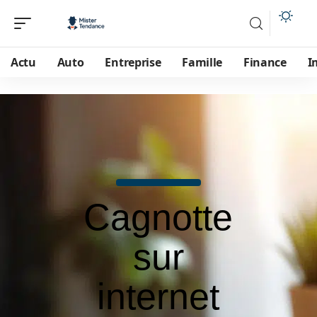
Actu
Auto
Entreprise
Famille
Finance
I
Cagnotte
sur
internet