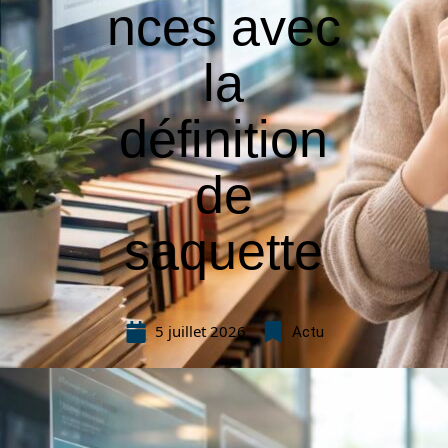
nces avec
la
définition
de
saquette
5 juillet 2026
Actu