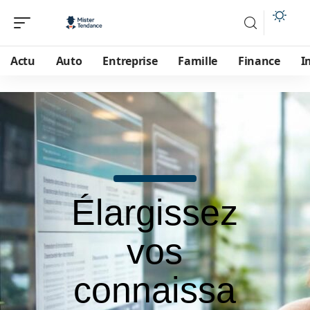
Actu
Auto
Entreprise
Famille
Finance
I
Élargissez
vos
connaissa