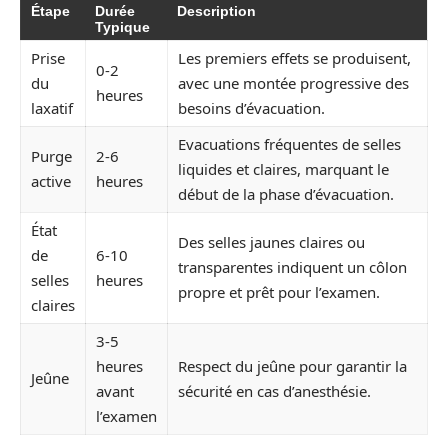
Étape
Durée
Description
Typique
Prise
Les premiers effets se produisent,
0-2
du
avec une montée progressive des
heures
laxatif
besoins d’évacuation.
Evacuations fréquentes de selles
Purge
2-6
liquides et claires, marquant le
active
heures
début de la phase d’évacuation.
État
Des selles jaunes claires ou
de
6-10
transparentes indiquent un côlon
selles
heures
propre et prêt pour l’examen.
claires
3-5
heures
Respect du jeûne pour garantir la
Jeûne
avant
sécurité en cas d’anesthésie.
l’examen