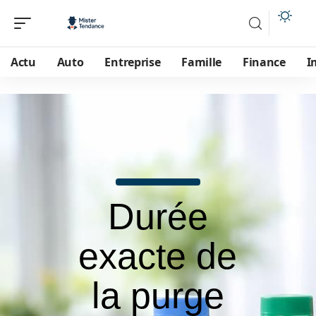
Actu
Auto
Entreprise
Famille
Finance
I
Durée
exacte de
la purge