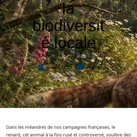
la
biodiversit
é locale
6 avril 2026
Loisirs
Dans les méandres de nos campagnes françaises, le
renard, cet animal à la fois rusé et controversé, soulève des