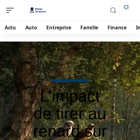
Actu
Auto
Entreprise
Famille
Finance
I
L’impact
de tirer au
renard sur