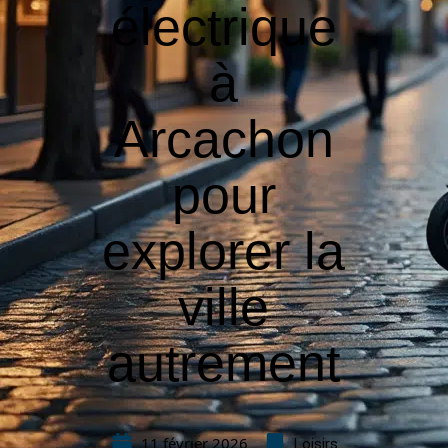
électrique
à
Arcachon
pour
explorer la
ville
autrement
11 février 2026
Loisirs