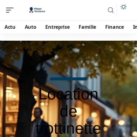
Actu
Auto
Entreprise
Famille
Finance
I
Location
de
trottinette