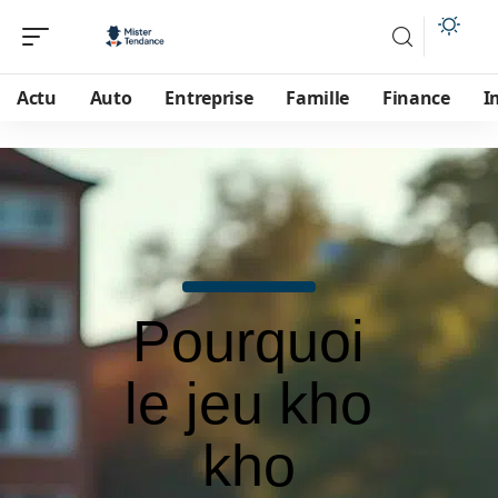
Actu
Auto
Entreprise
Famille
Finance
I
Pourquoi
le jeu kho
kho