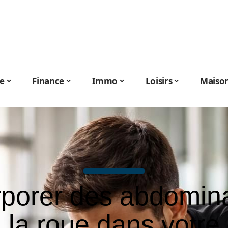
le
Finance
Immo
Loisirs
Maiso
rporer des abdomin
la roue dans votre