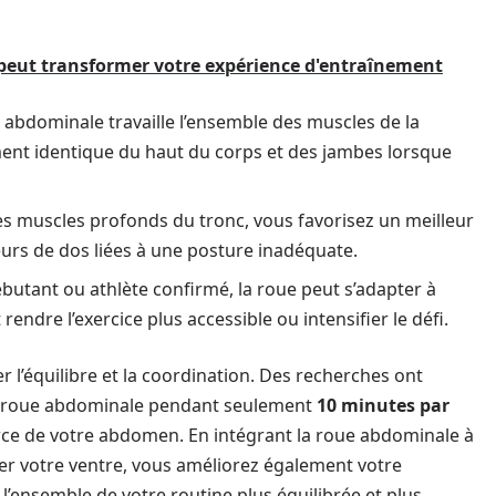
peut transformer votre expérience d'entraînement
 abdominale travaille l’ensemble des muscles de la
nt identique du haut du corps et des jambes lorsque
es muscles profonds du tronc, vous favorisez un meilleur
eurs de dos liées à une posture inadéquate.
utant ou athlète confirmé, la roue peut s’adapter à
endre l’exercice plus accessible ou intensifier le défi.
érer l’équilibre et la coordination. Des recherches ont
la roue abdominale pendant seulement
10 minutes par
ce de votre abdomen. En intégrant la roue abdominale à
ter votre ventre, vous améliorez également votre
 l’ensemble de votre routine plus équilibrée et plus